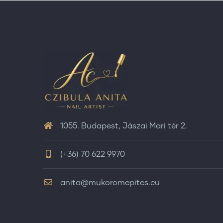
1055. Budapest, Jászai Mari tér 2.
(+36) 70 622 9970
anita@mukoromepites.eu