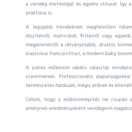
a vendég életmódját és egyéni stílusát. Íg
praktikus is.
A legújabb trendeknek megfelelően nálam 
díszítésről, matricáról, flitterről vagy egye
megjelenéstől a látványosabb, divatos körm
klasszikus francia stílust, a modern baby boome
A zselés műköröm ideális választás mindazo
szeretnének. Professzionális alapanyagokk
természetes hatásúak, mégis erősek és ellenál
Célom, hogy a műkörömépítés ne csupán eg
amelynek eredményeként vendégeim magabizto