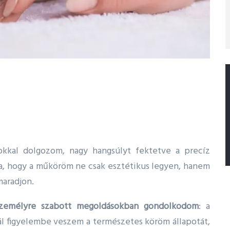
kkal dolgozom, nagy hangsúlyt fektetve a precíz
ra, hogy a műköröm ne csak esztétikus legyen, hanem
aradjon.
zemélyre szabott megoldásokban gondolkodom
: a
ál figyelembe veszem a természetes köröm állapotát,