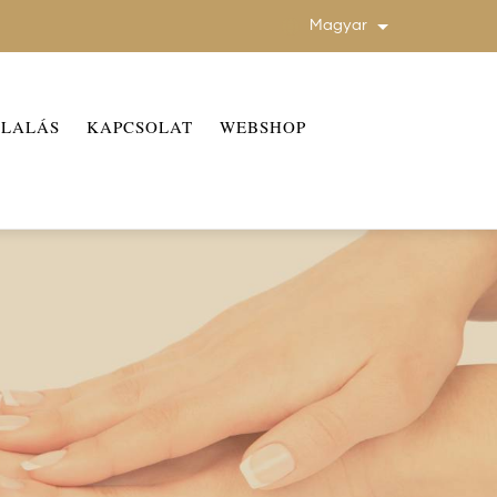
Magyar
További művele
GLALÁS
KAPCSOLAT
WEBSHOP