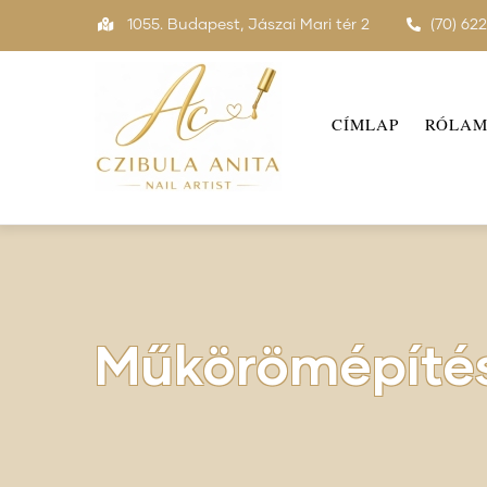
Ugrás
1055. Budapest, Jászai Mari tér 2
(70) 62
a
Main
tartalomra
navigation
CÍMLAP
RÓLA
Műkörömépíté