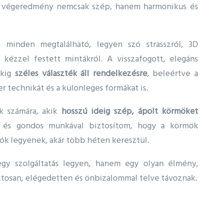
y a végeredmény nemcsak szép, hanem harmonikus és
minden megtalálható, legyen szó strasszról, 3D
di, kézzel festett mintákról. A visszafogott, elegáns
ökig
széles választék áll rendelkezésre
, beleértve a
r technikát és a különleges formákat is.
k számára, akik
hosszú ideig szép, ápolt körmöket
al és gondos munkával biztosítom, hogy a körmök
lók legyenek, akár több héten keresztül.
y szolgáltatás legyen, hanem egy olyan élmény,
san, elégedetten és önbizalommal telve távoznak.