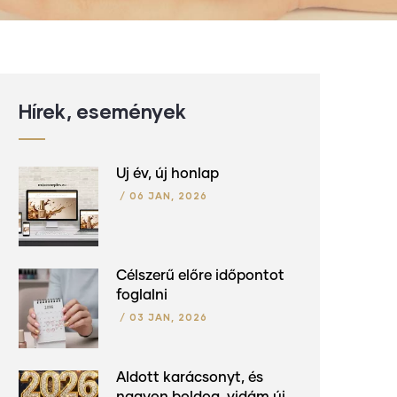
Hírek, események
Új év, új honlap
/
06 JAN, 2026
Célszerű előre időpontot
foglalni
/
03 JAN, 2026
Áldott karácsonyt, és