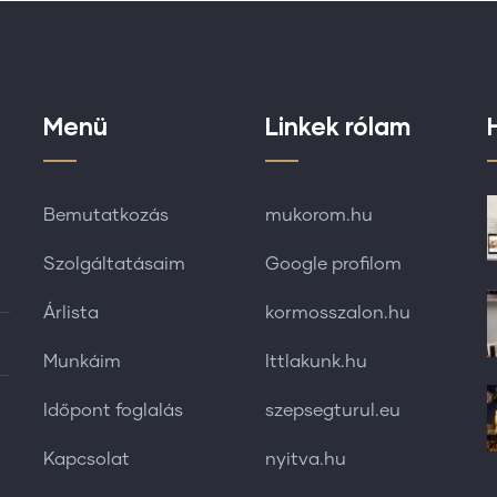
Menü
Linkek rólam
Bemutatkozás
mukorom.hu
Szolgáltatásaim
Google profilom
Árlista
kormosszalon.hu
Munkáim
Ittlakunk.hu
Időpont foglalás
szepsegturul.eu
Kapcsolat
nyitva.hu