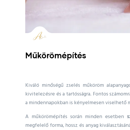
Műkörömépítés
Kiváló minőségű zselés műköröm alapanyago
kivitelezésre és a tartósságra. Fontos számom
a mindennapokban is kényelmesen viselhető m
A műkörömépítés során minden esetben
s
megfelelő forma, hossz és anyag kiválasztásán