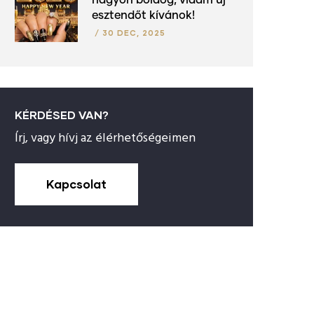
nagyon boldog, vidám új
esztendőt kívánok!
/
30 DEC, 2025
KÉRDÉSED VAN?
Írj, vagy hívj az élérhetőségeimen
Kapcsolat