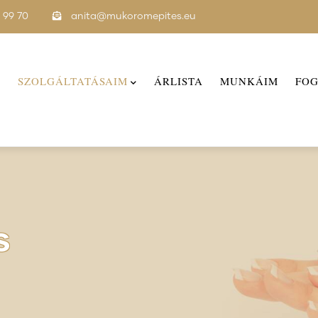
2 99 70
anita@mukoromepites.eu
M
SZOLGÁLTATÁSAIM
ÁRLISTA
MUNKÁIM
FO
s